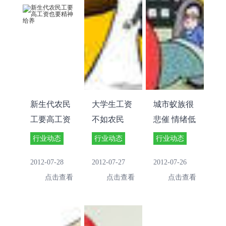
新生代农民
大学生工资
城市蚁族很
工要高工资
不如农民
悲催 情绪低
也要精神给
工？
落 谈婚色变
行业动态
行业动态
行业动态
养
2012-07-28
2012-07-27
2012-07-26
点击查看
点击查看
点击查看