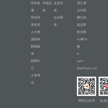
劳务派
市场活
企业文
浙江省
遣
动
化
义乌市
劳动关
企业荣
稠江街
系托管
誉
道总部
人力资
经济园
源咨询
A3栋10
财税咨
楼
询
E-
招聘中
mail：
心
Hr@91job.com
人资考
试
求职公众号
企业