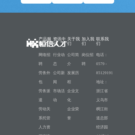
产品服
资讯中
关于我
加入我
联系我
务
心
们
们
们
网络招
行业动
公司简
岗位招
电话：
聘
态
介
聘
0579 -
劳务外
公司新
发展历
85129191
包
闻
程
地址：
劳务派
市场活
企业文
浙江省
遣
动
化
义乌市
劳动关
企业荣
稠江街
系托管
誉
道总部
人力资
经济园