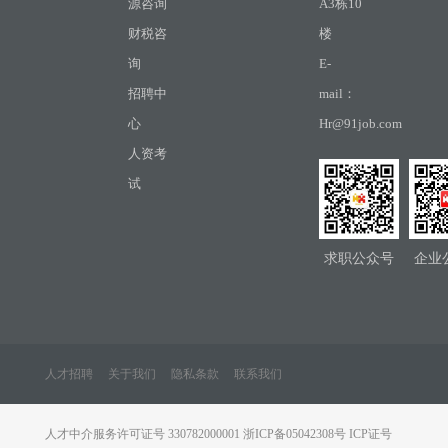
源咨询
A3栋10
财税咨
楼
询
E-
招聘中
mail：
心
Hr@91job.com
人资考
试
求职公众号
企业
人才招聘
关于我们
隐私条款
联系我们
人才中介服务许可证号 330782000001 浙ICP备05042308号 ICP证号