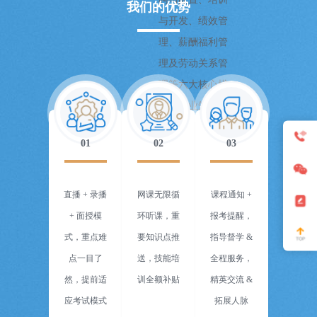
我们的优势
与开发、绩效管
理、薪酬福利管
理及劳动关系管
理等六大核心模
块的专业知识与
实操技能。这一
01
02
03
认证是HR从业者
求职、任职、晋
升的重要资质依
直播 + 录播
网课无限循
课程通知 +
据，全国通用。
+ 面授模
环听课，重
报考提醒，
式，重点难
要知识点推
指导督学 &
点一目了
送，技能培
全程服务，
然，提前适
训全额补贴
精英交流 &
应考试模式
拓展人脉