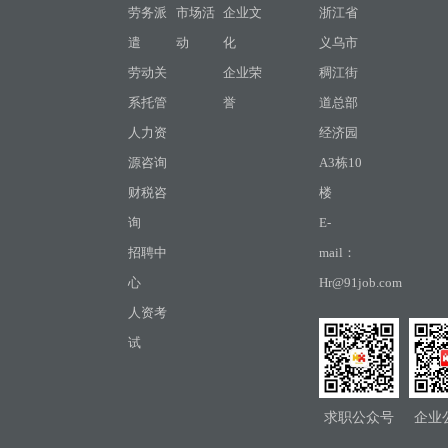
劳务派
市场活
企业文
浙江省
遣
动
化
义乌市
劳动关
企业荣
稠江街
系托管
誉
道总部
人力资
经济园
源咨询
A3栋10
财税咨
楼
询
E-
招聘中
mail：
心
Hr@91job.com
人资考
试
求职公众号
企业