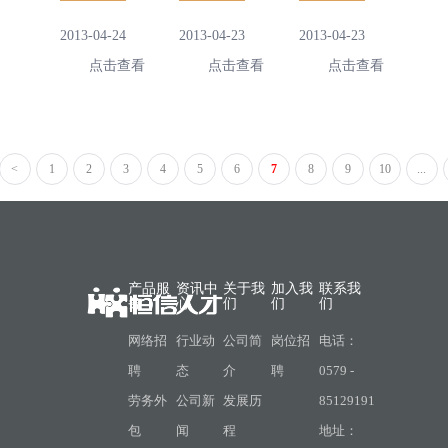
捐的回信
2013-04-24
2013-04-23
2013-04-23
点击查看
点击查看
点击查看
<
1
2
3
4
5
6
7
8
9
10
...
产品服
资讯中
关于我
加入我
联系我
务
心
们
们
们
网络招
行业动
公司简
岗位招
电话：
聘
态
介
聘
0579 -
劳务外
公司新
发展历
85129191
包
闻
程
地址：